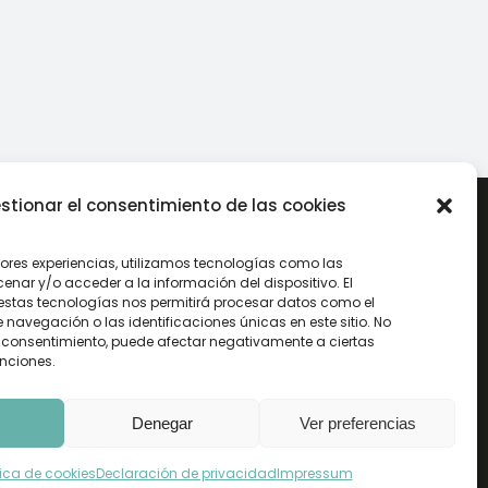
stionar el consentimiento de las cookies
jores experiencias, utilizamos tecnologías como las
75
+34 986 342 566
nar y/o acceder a la información del dispositivo. El
estas tecnologías nos permitirá procesar datos como el
avegación o las identificaciones únicas en este sitio. No
Fax 986 342 015
 el consentimiento, puede afectar negativamente a ciertas
unciones.
Copyright Disgapre
Denegar
Ver preferencias
tica de Cookies
Accesibilidad
tica de cookies
Declaración de privacidad
Impressum