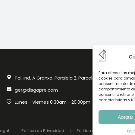
Ge
Para ofrecer las me
Pol. Ind. A Granxa. Paralela 2. Parcela 18. O Porriño 364
cookies para almace
consentimiento de 
comportamiento de n
ger@disgapre.com
consentir o retirar
características y f
Lunes - Viernes 8.30am - 20.00pm
Aceptar
Legal
Política de Privacidad
Política de Calidad
Polí
Polí