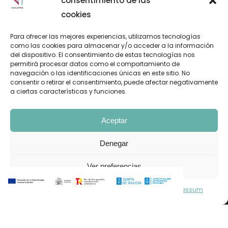
consentimiento de las
cookies
Para ofrecer las mejores experiencias, utilizamos tecnologías
como las cookies para almacenar y/o acceder a la información
del dispositivo. El consentimiento de estas tecnologías nos
permitirá procesar datos como el comportamiento de
navegación o las identificaciones únicas en este sitio. No
consentir o retirar el consentimiento, puede afectar negativamente
a ciertas características y funciones.
Aceptar
Denegar
Pol. Ind. A Granxa. Paralela 2. Parcela 18. O Porriño 36475
Ver preferencias
Política de cookies
Declaración de privacidad
Impressum
ger@disgapre.com